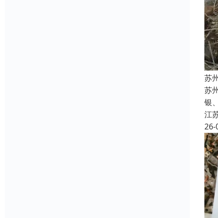
苏
苏州
银
江
26-