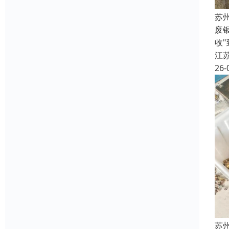
苏
废
收
江
26-
苏