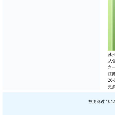
苏
从
之
江
26-
更
被浏览过 104