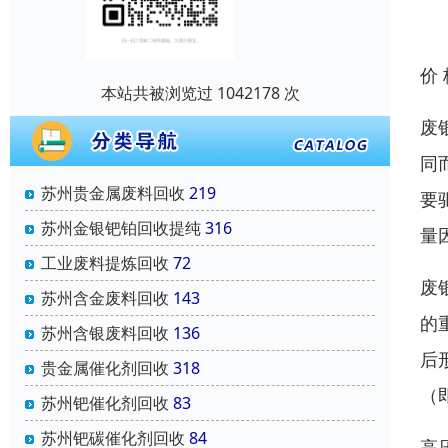
价
本站共被浏览过 1042178 次
废
同
苏州贵金属废料回收
219
要
苏州金银钯铂回收提纯
316
量
工业废料提炼回收
72
废
苏州含金废料回收
143
的
苏州含银废料回收
136
后
贵金属催化剂回收
318
（
苏州钯催化剂回收
83
苏州钯碳催化剂回收
84
高