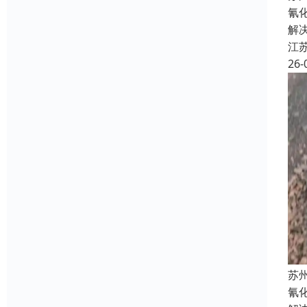
氰
解
江
26-
苏
氰