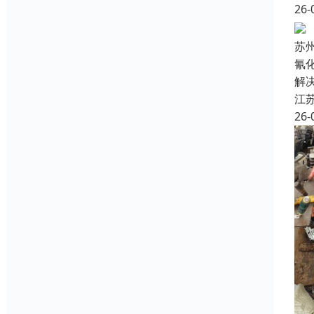
26-
苏
氰
解
江
26-