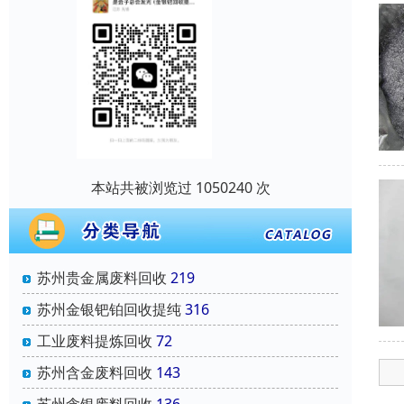
本站共被浏览过 1050240 次
苏州贵金属废料回收
219
苏州金银钯铂回收提纯
316
工业废料提炼回收
72
苏州含金废料回收
143
苏州含银废料回收
136