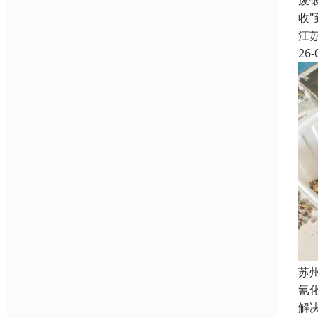
废
收
江
26-
苏
氰
解