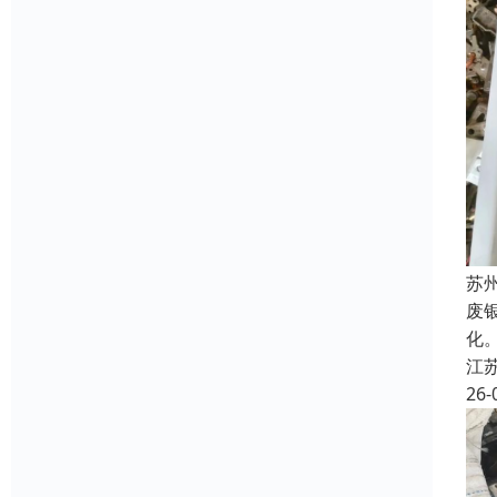
苏
废
化
江
26-