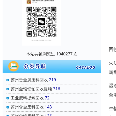
回
本站共被浏览过 1040277 次
火
属
苏州贵金属废料回收
219
湿
苏州金银钯铂回收提纯
316
合
工业废料提炼回收
72
苏州含金废料回收
143
生
苏州含银废料回收
136