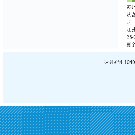
苏
从
之
江
26-
更
被浏览过 104