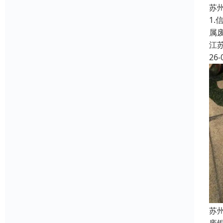
苏
1
属
江
26-
苏