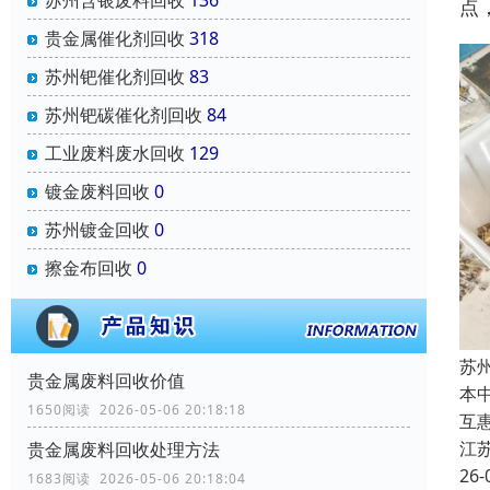
点
贵金属催化剂回收
318
苏州钯催化剂回收
83
苏州钯碳催化剂回收
84
工业废料废水回收
129
镀金废料回收
0
苏州镀金回收
0
擦金布回收
0
苏
贵金属废料回收价值
本
1650阅读 2026-05-06 20:18:18
互
江
贵金属废料回收处理方法
26-
1683阅读 2026-05-06 20:18:04