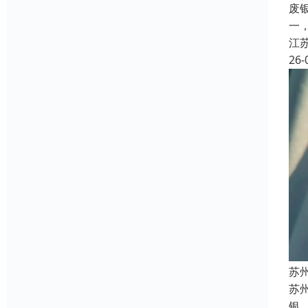
废
一
江
26-
苏
苏州
银