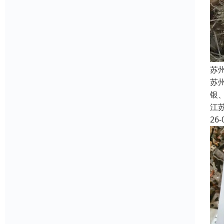
苏
苏州
银
江
26-