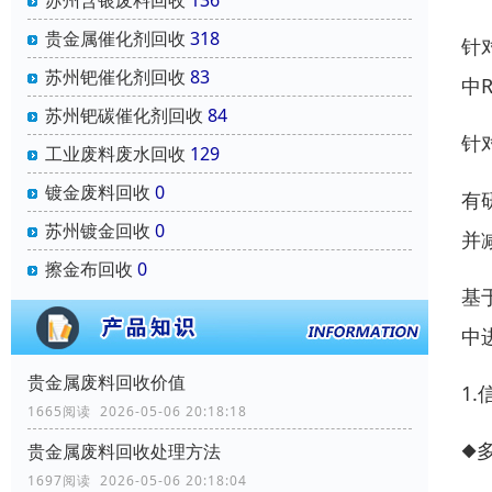
贵金属催化剂回收
318
针
苏州钯催化剂回收
83
中
苏州钯碳催化剂回收
84
针
工业废料废水回收
129
镀金废料回收
0
有
苏州镀金回收
0
并
擦金布回收
0
基
中
贵金属废料回收价值
1
1665阅读 2026-05-06 20:18:18
◆
贵金属废料回收处理方法
1697阅读 2026-05-06 20:18:04