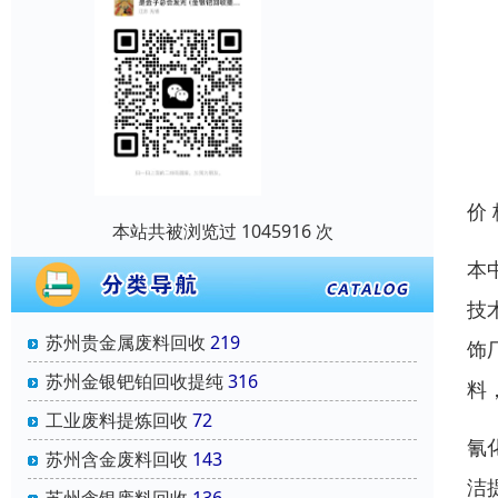
价
本站共被浏览过 1045916 次
本
技
苏州贵金属废料回收
219
饰
苏州金银钯铂回收提纯
316
料
工业废料提炼回收
72
氰
苏州含金废料回收
143
洁
苏州含银废料回收
136