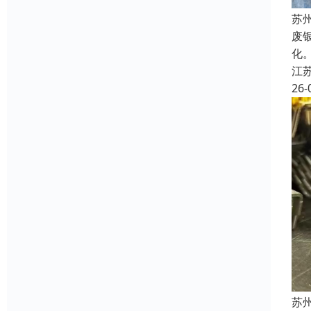
苏
废
化
江
26-
苏