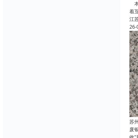
本
着
江
26-
苏
废
收