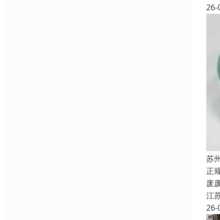
26-
苏
正
废
江
26-