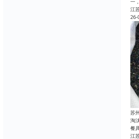
一
江
26-
苏
淘
餐
江