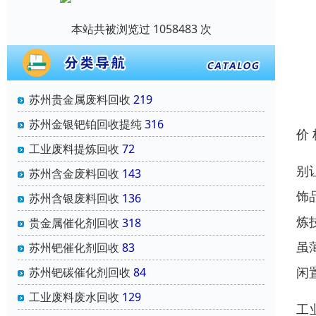
本站共被浏览过 1058483 次
苏州贵金属废料回收
219
苏州金银钯铂回收提纯
316
价
工业废料提炼回收
72
别
苏州含金废料回收
143
饰
苏州含银废料回收
136
炼
贵金属催化剂回收
318
虽
苏州钯催化剂回收
83
闲
苏州钯碳催化剂回收
84
工业废料废水回收
129
工