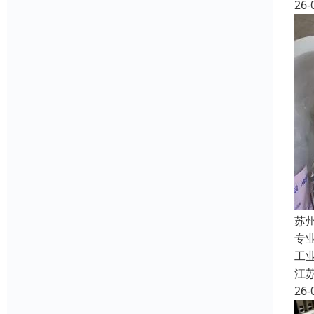
26-
苏
专
工
江
26-