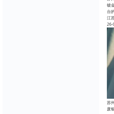
镀
台
江
26-
苏
废