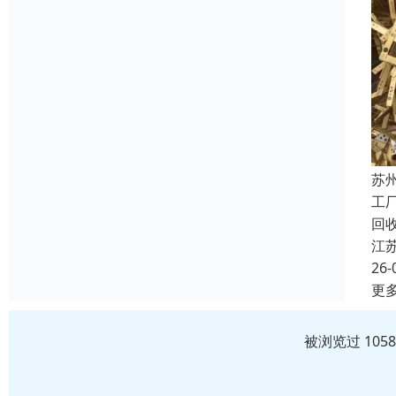
苏
工
回
江
26-
更
被浏览过 105