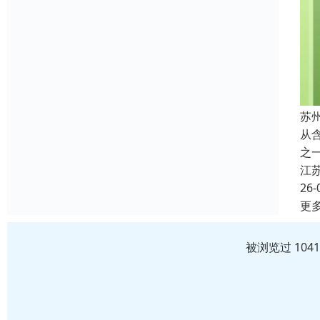
苏
从
之
江
26-
更
被浏览过 104