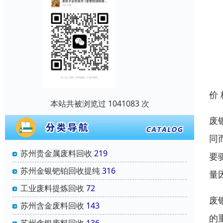
价
本站共被浏览过 1041083 次
废
同
苏州贵金属废料回收
219
要
苏州金银钯铂回收提纯
316
量
工业废料提炼回收
72
废
苏州含金废料回收
143
的
苏州含银废料回收
136