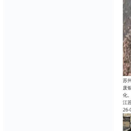
苏
废
化
江
26-