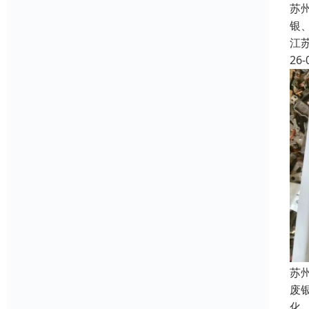
苏州
银
江
26-
苏
废
化