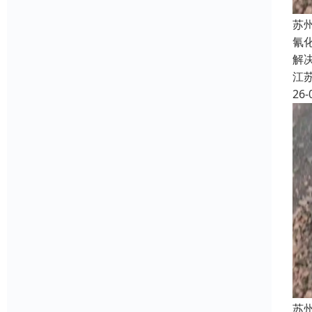
苏
氰
解
江
26-
苏