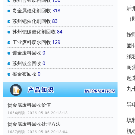
后
贵金属催化剂回收
318
（
苏州钯催化剂回收
83
苏州钯碳催化剂回收
84
按
工业废料废水回收
129
固
镀金废料回收
0
须
苏州镀金回收
0
耐
擦金布回收
0
起
九
导
贵金属废料回收价值
1654阅读 2026-05-06 20:18:18
填
贵金属废料回收处理方法
机
1687阅读 2026-05-06 20:18:04