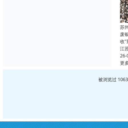
苏
废
收
江
26-
更
被浏览过 106