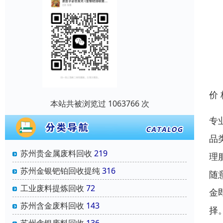
价
本站共被浏览过 1063766 次
专
品
苏州贵金属废料回收
219
理
苏州金银钯铂回收提纯
316
随
工业废料提炼回收
72
金
苏州含金废料回收
143
择
苏州含银废料回收
136