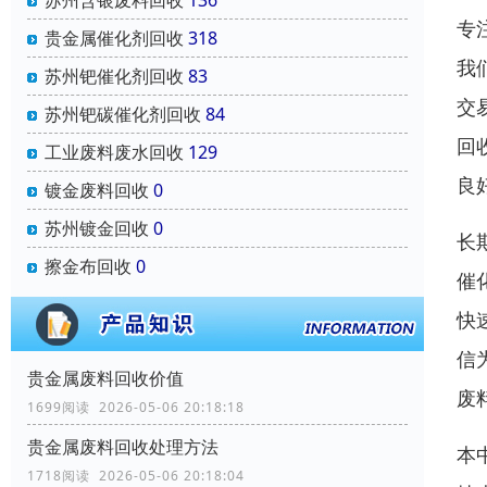
专
贵金属催化剂回收
318
我
苏州钯催化剂回收
83
交
苏州钯碳催化剂回收
84
回
工业废料废水回收
129
良
镀金废料回收
0
苏州镀金回收
0
长
擦金布回收
0
催
快
信
贵金属废料回收价值
废
1699阅读 2026-05-06 20:18:18
贵金属废料回收处理方法
本
1718阅读 2026-05-06 20:18:04