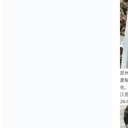
苏
废
化
江
26-