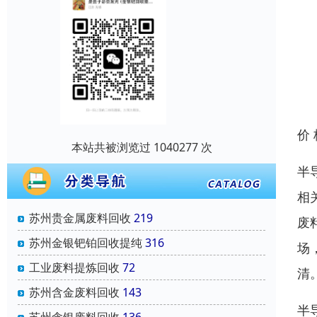
价
本站共被浏览过 1040277 次
半
相
苏州贵金属废料回收
219
废
苏州金银钯铂回收提纯
316
场
工业废料提炼回收
72
清
苏州含金废料回收
143
半
苏州含银废料回收
136