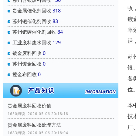
收
贵金属催化剂回收
318
镀
苏州钯催化剂回收
83
率
苏州钯碳催化剂回收
84
活
工业废料废水回收
129
镀金废料回收
0
苏
苏州镀金回收
0
银
擦金布回收
0
各
位
本
贵金属废料回收价值
1650阅读 2026-05-06 20:18:18
技
贵金属废料回收处理方法
厂
1683阅读 2026-05-06 20:18:04