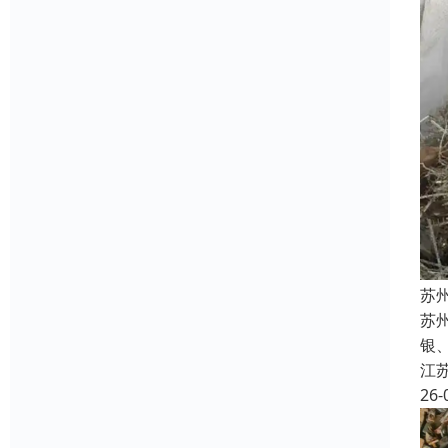
苏
苏州
银
江
26-