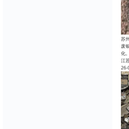
苏
废
化
江
26-