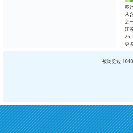
苏
从
之
江
26-
更
被浏览过 104