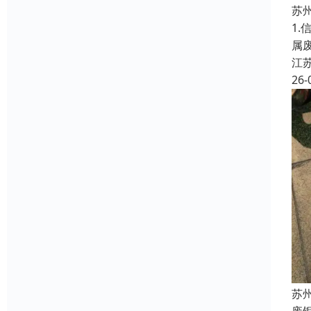
苏
1
属
江
26-
苏