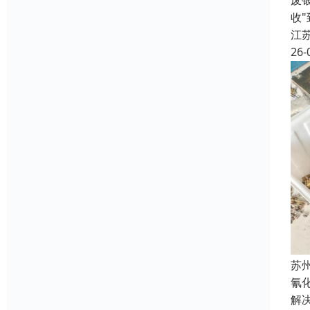
废
收
江
26-
苏
氰
解