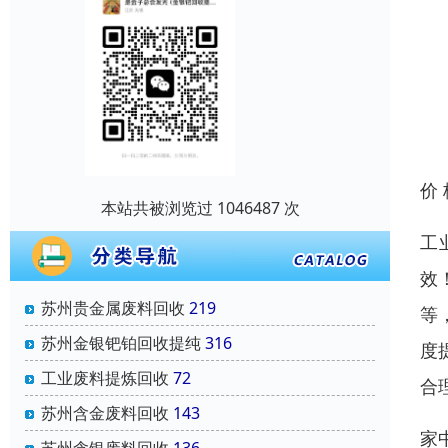
价
本站共被浏览过 1046487 次
工
效
苏州贵金属废料回收
219
等
苏州金银钯铂回收提纯
316
度
工业废料提炼回收
72
合
苏州含金废料回收
143
家
苏州含银废料回收
136