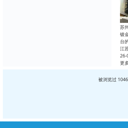
苏
镀
台
江
26-
更
被浏览过 104