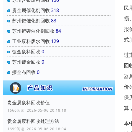
民
贵金属催化剂回收
318
损
苏州钯催化剂回收
83
报
苏州钯碳催化剂回收
84
式
工业废料废水回收
129
镀金废料回收
0
过
苏州镀金回收
0
回
擦金布回收
0
器
价
保
贵金属废料回收价值
算
1666阅读 2026-05-06 20:18:18
贵金属废料回收处理方法
本
1699阅读 2026-05-06 20:18:04