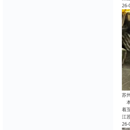
26-
苏
本
着
江
26-