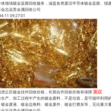
导体领域镀金蓝膜回收服务，涵盖各类废旧半导体镀金蓝膜、报
苏金志远贵金属回收公司
04-11 09:27:01
面议
州虎丘区镀金挂件回收价格，长期合作回收价格有保障
业生产、加工过程中产生的镀金废料，不是垃圾，是可循环利用的
、镀金废液、镀金边角料、镀金废件、镀金打磨灰等，无论量大
苏金志远贵金属回收公司