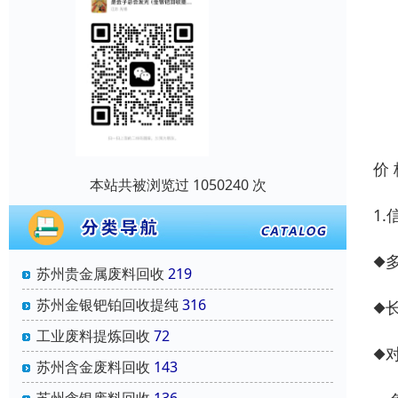
价
本站共被浏览过 1050240 次
1
◆
苏州贵金属废料回收
219
苏州金银钯铂回收提纯
316
◆
工业废料提炼回收
72
◆
苏州含金废料回收
143
苏州含银废料回收
136