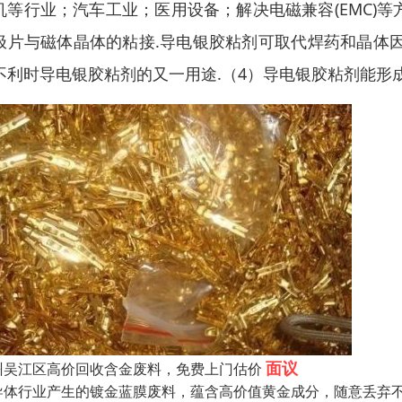
机等行业；汽车工业；医用设备；解决电磁兼容(EMC)等
极片与磁体晶体的粘接.导电银胶粘剂可取代焊药和晶体
不利时导电银胶粘剂的又一用途.（4）导电银胶粘剂能形成
面议
州吴江区高价回收含金废料，免费上门估价
导体行业产生的镀金蓝膜废料，蕴含高价值黄金成分，随意丢弃