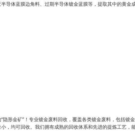
废半导体蓝膜边角料、过期半导体镀金蓝膜等，提取其中的黄金
“隐形金矿”！专业镀金废料回收，覆盖各类镀金废料，包括镀
量小，均可回收。我们拥有成熟的回收体系和先进的提炼工艺，