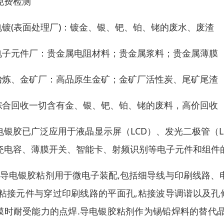
免费检测
电镀(表面处理厂)：镀金、银、钯、铂、铑的废水、废渣
电子元件厂：贵金属电阻材料；贵金属浆料；贵金属薄膜
冶炼、金矿厂：高品原生金矿；金矿厂活性炭、尾矿尾渣
综合回收一切含有金、银、钯、铂、铑的废料，高价回收
电银胶已广泛应用于液晶显示屏（LCD）、发光二极管（LED
瓷电容、薄膜开关、智能卡、射频识别等电子元件和组件的
）导电银胶粘剂用于微电子装配,包括细导线与印刷线路、
,粘接元件与穿过印刷线路的平面孔,粘接波导调谐以及孔
膜时耐受能力的点焊.导电银胶粘剂作为锡铅焊料的替代