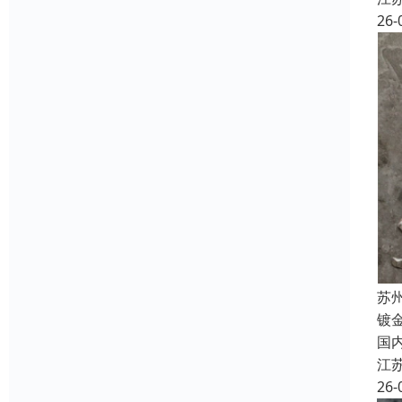
26-
苏
镀
国
江
26-