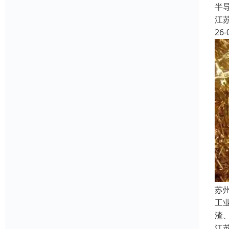
半
江
26-
苏
工
渣
江