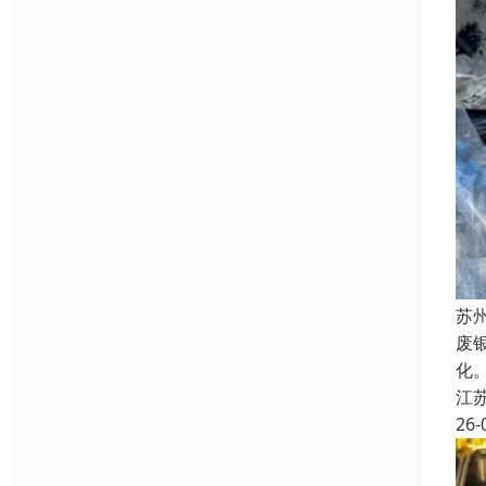
苏
废
化
江
26-