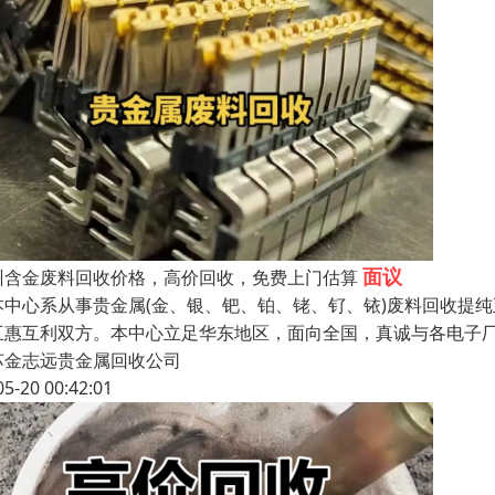
面议
州含金废料回收价格，高价回收，免费上门估算
中心系从事贵金属(金、银、钯、铂、铑、钌、铱)废料回收提
互惠互利双方。本中心立足华东地区，面向全国，真诚与各电子
苏金志远贵金属回收公司
05-20 00:42:01