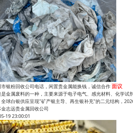
面议
州市银粉回收公司电话，闲置贵金属能换钱，诚信合作
银是金属废料的一种，主要来源于电子电气、感光材料、化学试
。全球白银供应呈现"矿产银主导、再生银补充"的二元结构，20
苏金志远贵金属回收公司
05-19 23:00:01